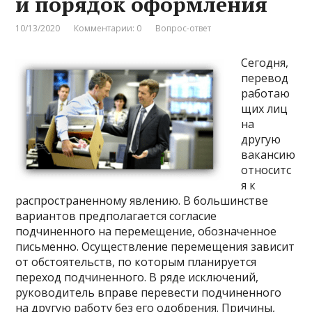
и порядок оформления
10/13/2020
Комментарии: 0
Вопрос-ответ
Сегодня,
перевод
работаю
щих лиц
на
другую
вакансию
относитс
я к
распространенному явлению. В большинстве
вариантов предполагается согласие
подчиненного на перемещение, обозначенное
письменно. Осуществление перемещения зависит
от обстоятельств, по которым планируется
переход подчиненного. В ряде исключений,
руководитель вправе перевести подчиненного
на другую работу без его одобрения. Причины,