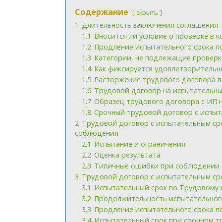
Содержание
скрыть
1
Длительность заключения соглашения
1.1
Вносится ли условие о проверке в к
1.2
Продление испытательного срока п
1.3
Категории, не подлежащие провер
1.4
Как фиксируется удовлетворительн
1.5
Расторжение трудового договора в
1.6
Трудовой договор на испытательный
1.7
Образец трудового договора с ИП н
1.8
Срочный трудовой договор с испы
2
Трудовой договор с испытательным сро
соблюдения
2.1
Испытание и ограничения
2.2
Оценка результата
2.3
Типичные ошибки при соблюдении 
3
Трудовой договор с испытательным ср
3.1
Испытательный срок по Трудовому 
3.2
Продолжительность испытательног
3.3
Продление испытательного срока п
3.4
Испытательный срок при срочном т