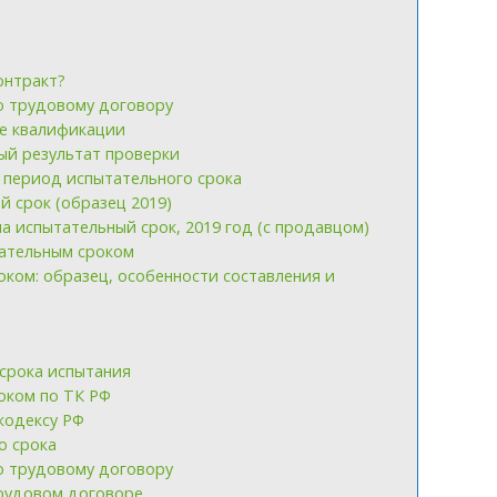
онтракт?
о трудовому договору
ке квалификации
ый результат проверки
 период испытательного срока
 срок (образец 2019)
а испытательный срок, 2019 год (с продавцом)
тательным сроком
ком: образец, особенности составления и
срока испытания
оком по ТК РФ
кодексу РФ
о срока
о трудовому договору
рудовом договоре