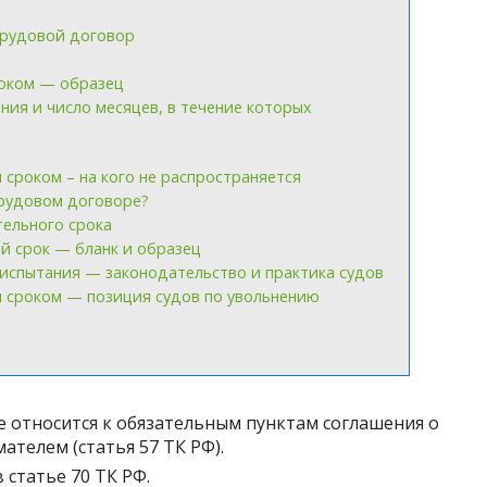
трудовой договор
роком — образец
ия и число месяцев, в течение которых
сроком – на кого не распространяется
трудовом договоре?
ельного срока
й срок — бланк и образец
испытания — законодательство и практика судов
 сроком — позиция судов по увольнению
е относится к обязательным пунктам соглашения о
ателем (статья 57 ТК РФ).
статье 70 ТК РФ.