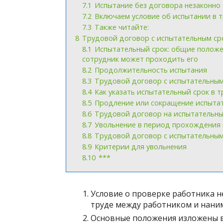
7.1
Испытание без договора незаконно
7.2
Включаем условие об испытании в 
7.3
Также читайте:
8
Трудовой договор с испытательным с
8.1
Испытательный срок: общие положен
сотрудник может проходить его
8.2
Продолжительность испытания
8.3
Трудовой договор с испытательным 
8.4
Как указать испытательный срок в 
8.5
Продление или сокращение испытат
8.6
Трудовой договор на испытательны
8.7
Увольнение в период прохождения 
8.8
Трудовой договор с испытательным
8.9
Критерии для увольнения
8.10
***
Условие о проверке работника н
труде между работником и наним
Основные положения изложены в 