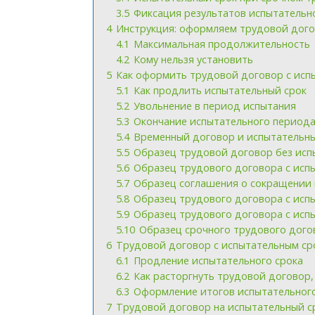
3.5
Фиксация результатов испытательн
4
Инструкция: оформляем трудовой дого
4.1
Максимальная продолжительность
4.2
Кому нельзя установить
5
Как оформить трудовой договор с исп
5.1
Как продлить испытательный срок
5.2
Увольнение в период испытания
5.3
Окончание испытательного период
5.4
Временный договор и испытательны
5.5
Образец трудовой договор без испы
5.6
Образец трудового договора с испы
5.7
Образец соглашения о сокращении и
5.8
Образец трудового договора с испы
5.9
Образец трудового договора с испы
5.10
Образец срочного трудового догов
6
Трудовой договор с испытательным сро
6.1
Продление испытательного срока
6.2
Как расторгнуть трудовой договор,
6.3
Оформление итогов испытательного
7
Трудовой договор на испытательный с