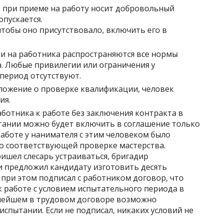
е при приеме на работу носит добровольный
опускается.
 чтобы оно присутствовало, включить его в
и на работника распространяются все нормы
. Любые привилегии или ограничения у
период отсутствуют.
оложение о проверке квалификации, человек
ия.
аботника к работе без заключения контракта в
ании можно будет включить в соглашение только
 работе у нанимателя с этим человеком было
 о соответствующей проверке мастерства.
ришел слесарь устраиваться, бригадир
и предложил кандидату изготовить десять
 при этом подписал с работником договор, что
к работе с условием испытательного периода в
ьнейшем в трудовом договоре возможно
спытании. Если не подписал, никаких условий не