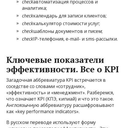
check
автоматизация процессов и
аналитика;
check
календарь для записи клиентов;
check
калькулятор стоимости услуг;
check
шаблоны документов и писем;
check
IP-телефония, e-mail- и sms-рассылки.
Ключевые показатели
эффективности. Все о KPI
Загадочная аббревиатура KPI встречается в
соседстве со словами «сотрудник»,
«эффективность» и «менеджмент». Разберемся,
что означает KPI (КПЭ, кипиай) и что это такое.
Англоязычную аббревиатуру расшифровывают
как «key performance indicators».
В русском переводе используют форму