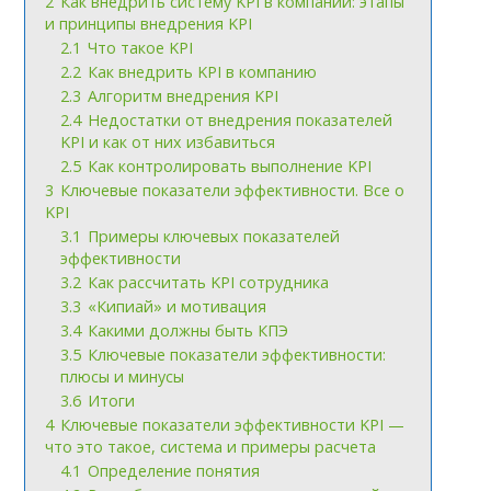
2
Как внедрить систему KPI в компании: этапы
и принципы внедрения KPI
2.1
Что такое KPI
2.2
Как внедрить KPI в компанию
2.3
Алгоритм внедрения KPI
2.4
Недостатки от внедрения показателей
KPI и как от них избавиться
2.5
Как контролировать выполнение KPI
3
Ключевые показатели эффективности. Все о
KPI
3.1
Примеры ключевых показателей
эффективности
3.2
Как рассчитать KPI сотрудника
3.3
«Кипиай» и мотивация
3.4
Какими должны быть КПЭ
3.5
Ключевые показатели эффективности:
плюсы и минусы
3.6
Итоги
4
Ключевые показатели эффективности KPI —
что это такое, система и примеры расчета
4.1
Определение понятия