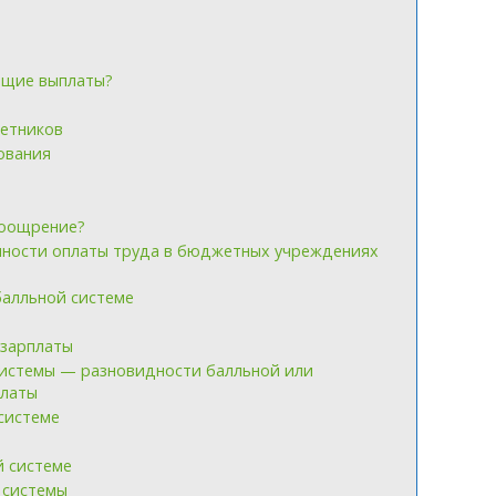
ющие выплаты?
етников
ования
поощрение?
нности оплаты труда в бюджетных учреждениях
балльной системе
 зарплаты
 системы — разновидности балльной или
платы
системе
й системе
 системы