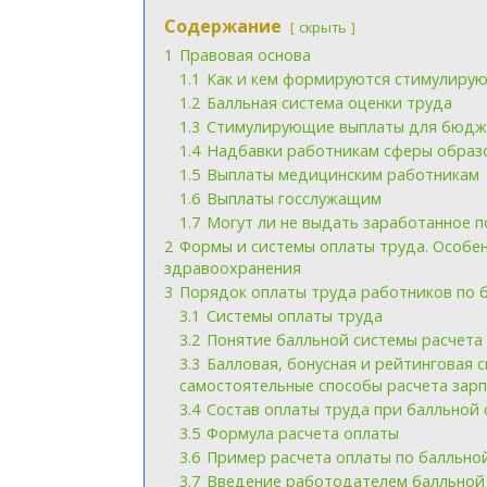
Содержание
скрыть
1
Правовая основа
1.1
Как и кем формируются стимулиру
1.2
Балльная система оценки труда
1.3
Стимулирующие выплаты для бюдж
1.4
Надбавки работникам сферы образ
1.5
Выплаты медицинским работникам
1.6
Выплаты госслужащим
1.7
Могут ли не выдать заработанное 
2
Формы и системы оплаты труда. Особе
здравоохранения
3
Порядок оплаты труда работников по 
3.1
Системы оплаты труда
3.2
Понятие балльной системы расчета
3.3
Балловая, бонусная и рейтинговая
самостоятельные способы расчета зар
3.4
Состав оплаты труда при балльной 
3.5
Формула расчета оплаты
3.6
Пример расчета оплаты по балльно
3.7
Введение работодателем балльной